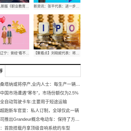
世界热议:从新版《职业教育专业简介》看职教高质量发展
新资讯：张平代表：进一步推动原创性重大成果产出
每日聚焦：辽宁：曾经“看不见” 如今“看不够”
【聚看点】刘晓妮代表：将群众的每件小事当作大事办
荐
消息称桑塔纳或将停产,业内人士：每生产一辆需缴2000元罚款
中国市场遭遇“寒冬”，市场份额仅为2.5%
全自动驾驶卡车:主要用于短途运输
超跑新车官宣：私人订制，全球仅此一辆
现代公司推出Grandeur概念电动车：保持了方正造型
：首款搭载丹拿顶级音响系统的车型