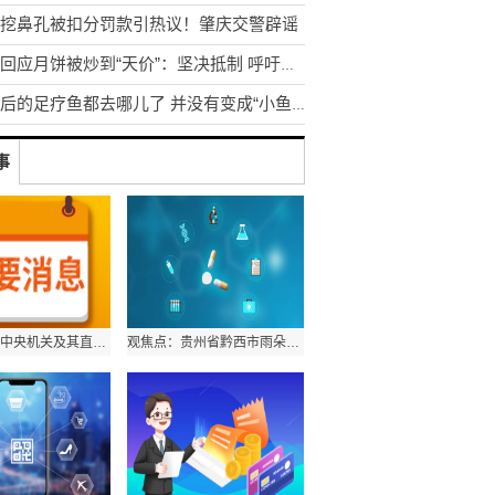
挖鼻孔被扣分罚款引热议！肇庆交警辟谣
茅台回应月饼被炒到“天价”：坚决抵制 呼吁消费者理性消费
退休后的足疗鱼都去哪儿了 并没有变成“小鱼干”
事
天天快看：中央机关及其直属机构2023年度公务员招考计划招录3.71万人
观焦点：贵州省黔西市雨朵镇扯泥社区秋景