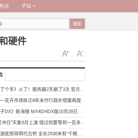
热点
子站
搜索
和硬件
点
《羊了个羊》火了！服务器2天崩了3次 官方在线招后端服务器开发
郑州一花卉市场拆迁8年未作行政补偿案再提申诉：法院立案再审
《贞子DX》新海报 MX4D/4DX版10月28日上映
“木星冲日”天象9月上演 错过则要等到一百多年后的2129年
鄱阳湖底惊现明代古桥 全长2930米有“千眼桥”之称