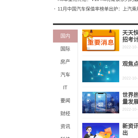
11月中国汽车保值率榜单出炉：上汽乘
天天快
国内
招考计
2022-10
国际
房产
观焦
汽车
2022-10
IT
世界
要闻
量发
2022-10
财经
新资
资讯
出