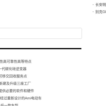
业客户
软件
硬件
全性高可靠性高等特点
出下一代碳化硅逆变器
可移交回收服务点
港新建及升级三座工厂
提供必要的软件和硬件
一款经过重新设计的Ami电动车
最后一款车型