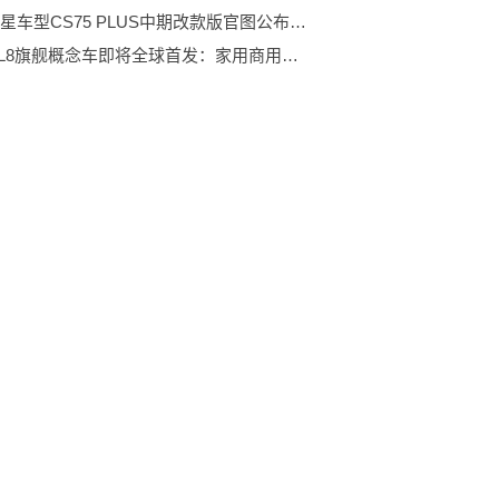
长安明星车型CS75 PLUS中期改款版官图公布：让人耳目一新
别克GL8旗舰概念车即将全球首发：家用商用两不误