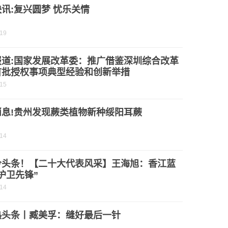
讯:复兴圆梦 忧乐关情
-19
报道:国家发展改革委：推广借鉴深圳综合改革
首批授权事项典型经验和创新举措
-15
消息!贵州发现蕨类植物新种绥阳耳蕨
-14
今头条！【二十大代表风采】王海旭：香江蓝
护卫先锋”
-14
热头条丨臧美孚：缝好最后一针