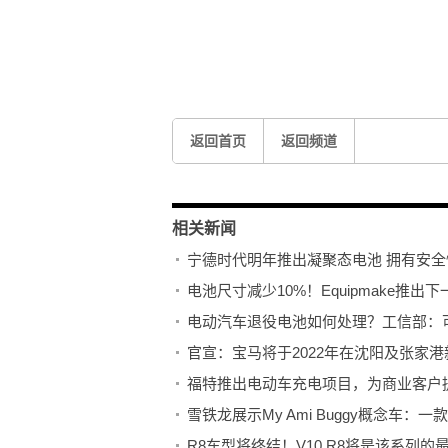
关键词：
福特
电动车充电项目
商
返回首页
返回频道
相关新闻
宁德时代明年推出凝聚态电池 拥有安
电池尺寸减少10%！Equipmake推
电动汽车退役电池如何处理？工信部：
官宣：宝马将于2022年在沈阳及张家
福特推出电动车充电项目，为商业客户
雪铁龙展示My Ami Buggy概念车：
R8车型将终结！V10 R8将是该系列的